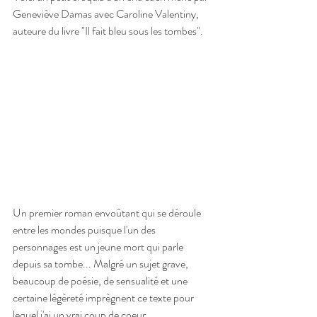
Geneviève Damas avec Caroline Valentiny, 
auteure du livre "Il fait bleu sous les tombes".
Un premier roman envoûtant qui se déroule 
entre les mondes puisque l'un des 
personnages est un jeune mort qui parle 
depuis sa tombe... Malgré un sujet grave, 
beaucoup de poésie, de sensualité et une 
certaine légèreté imprègnent ce texte pour 
lequel j'ai un vrai coup de coeur. 