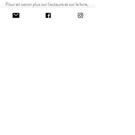
Pour en savoir plus sur l'auteure et sur le livre, 
c'est par 
là
. 
Vous l'aurez compris, je vous les recommande 
chaudement ! 
Posts récents
Voir tout